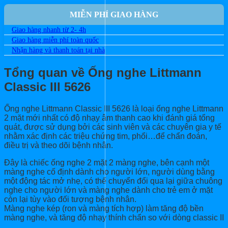
MIỄN PHÍ GIAO HÀNG
Giao hàng nhanh từ 2- 4h
Giao hàng miễn phí toàn quốc
Nhận hàng và thanh toán tại nhà
Tổng quan về Ống nghe Littmann
Classic III 5626
Ống nghe Littmann Classic III 5626 là loại ống nghe Littmann
2 mặt mới nhất có độ nhạy âm thanh cao khi đánh giá tổng
quát, được sử dụng bởi các sinh viên và các chuyên gia y tế
nhằm xác định các triệu chứng tim, phổi…để chẩn đoán,
điều trị và theo dõi bệnh nhân.
Đây là chiếc ống nghe 2 mặt 2 màng nghe, bên cạnh một
màng nghe cố định dành cho người lớn, người dùng bằng
một động tác mở nhẹ, có thể chuyển đổi qua lại giữa chuông
nghe cho người lớn và màng nghe dành cho trẻ em ở mặt
còn lại tùy vào đối tượng bệnh nhân.
Màng nghe kép (ron và màng tích hợp) làm tăng độ bền
màng nghe, và tăng độ nhạy thính chẩn so với dòng classic II