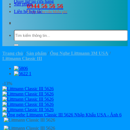
Quay trở lại cửa hàng
Sản phẩm
0944 56 56 56
Liên hệ hợp tác
Tổng đài tư vấn Miễn phí
Tìm
kiếm:
Trang chủ
/
Sản phẩm
/
Ống Nghe Littmann 3M USA
/
Littmann Classic III
-13%