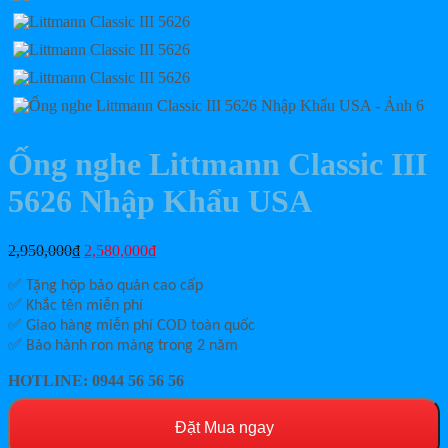
Ống nghe Littmann Classic III
5626 Nhập Khẩu USA
Giá
Giá
2,950,000
₫
2,580,000
₫
gốc
hiện
là:
tại
✅
Tặng hộp bảo quản cao cấp
2,950,000₫.
là:
✅
Khắc tên miễn phí
2,580,000₫.
✅
Giao hàng miễn phí COD toàn quốc
✅ Bảo hành ron màng trong 2 năm
HOTLINE: 0944 56 56 56
Đặt Mua ngay