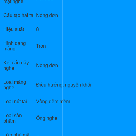
mặt nghe
Cấu tạo hai tai
Nòng đơn
Hiệu suất
8
Hình dạng
Tròn
màng
Kết cấu dây
Nòng đơn
nghe
Loại màng
Điều hướng, nguyên khối
nghe
Loại nút tai
Vòng đệm mềm
Loại sản
Ống nghe
phẩm
Lớp phủ mặt