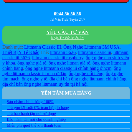
0944 56 56 56
Tư Vấn Trực Tuyến 24/7
YÊU CẦU TƯ VẤN
Nhận Tư Vấn Miễn Phí
Danh mục:
Littmann Classic III
,
Ống Nghe Littmann 3M USA
,
Thiết Bị Y Tế Khác
Thẻ:
littmann 5626
,
littmann classic iii
,
littmann
classic iii 5626
,
littmann classic iii raspberry
,
ống nghe cho sinh viên
y khoa
,
ống nghe giá rẻ
,
ống nghe litman giá rẻ
,
ống nghe littmann
chính hãng
,
ống nghe littmann classic iii chính hãng ở hcm
,
ống
nghe littmann classic iii mua ở đâu
,
ống nghe nổi tiếng
,
ống nghe
tim mạch
,
ống nghe y tế
,
địa chỉ bán ống nghe littmann chính hãng
,
địa chỉ bán ống nghe littmann uy tín tại hà nội
YÊN TÂM MUA HÀNG
Sản phẩm chính hãng 100%
Trả góp lãi suất 0% toàn bộ giỏ hàng
Trả bảo hành tận nơi sử dụng
Bảo hành tận nơi cho doanh nghiệp
Miễn phí quẹt thẻ khi thanh toán