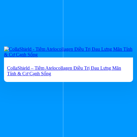
CollaShield – Tiêm Atelocollagen Điều Trị Đau Lưng Mãn
Tính & Cơ Cạnh Sống