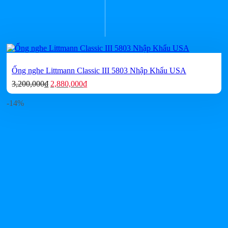
Ống nghe Littmann Classic III 5803 Nhập Khẩu USA
Giá
Giá
3,200,000
₫
2,880,000
₫
gốc
hiện
là:
tại
-14%
3,200,000₫.
là:
2,880,000₫.