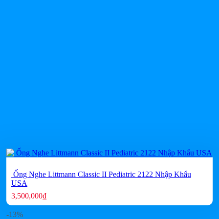
Ống Nghe Littmann Classic II Pediatric 2122 Nhập Khẩu
USA
3,500,000
₫
-13%