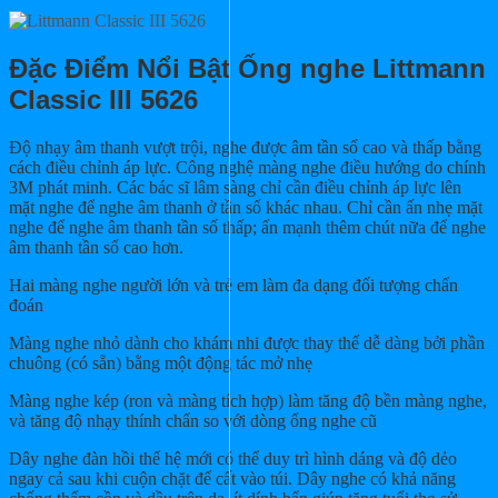
Đặc Điểm Nổi Bật Ống nghe Littmann
Classic III 5626
Độ nhạy âm thanh vượt trội, nghe được âm tần số cao và thấp bằng
cách điều chỉnh áp lực. Công nghệ màng nghe điều hướng do chính
3M phát minh. Các bác sĩ lâm sàng chỉ cần điều chỉnh áp lực lên
mặt nghe để nghe âm thanh ở tần số khác nhau. Chỉ cần ấn nhẹ mặt
nghe để nghe âm thanh tần số thấp; ấn mạnh thêm chút nữa để nghe
âm thanh tần số cao hơn
.
Hai màng nghe người lớn và trẻ em làm đa dạng đối tượng chẩn
đoán
Màng nghe nhỏ dành cho khám nhi được thay thế dễ dàng bởi phần
chuông (có sẵn) bằng một động tác mở nhẹ
Màng nghe kép (ron và màng tích hợp) làm tăng độ bền màng nghe,
và tăng độ nhạy thính chẩn so với dòng ống nghe cũ
Dây nghe đàn hồi thế hệ mới có thể duy trì hình dáng và độ dẻo
ngay cả sau khi cuộn chặt để cất vào túi. Dây nghe có khả năng