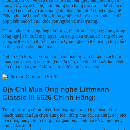
chống thấm cồn và dầu trên da, ít dính bẩn giúp tăng tuổi thọ sử
dụng. Dây nghe thế hệ mới không làm bằng mủ cao su tự nhiên để
bảo vệ làn da nhạy cảm của bệnh nhân cũng như chuyên gia y tế.
Dây nghe thế hệ mới cũng không chứa chất hóa dẻo phthalate để
góp phần bảo vệ sức khỏe con người và môi trường.
Càng nghe làm bằng thép không gỉ, rất cứng chắc (thép dùng trong
công nghệ sản xuất máy bay). Dễ dàng điều chỉnh độ căng của bộ
tai nghe theo kích thước của đầu. Quai nghe có thể bện lại hoặc tách
ra để tạo cảm giác thoải mái.
Nút tai vừa khít, có vòng đệm mềm mại ôm vào tai giúp cách âm
hoàn hảo và mang lại cảm giác vừa vặn, dễ chịu. Nút tai dính chặt
vào đầu quai nghe, rất khó tháo ra để đảm bảo an toàn.
Địa Chỉ Mua Ống nghe Littmann
Classic III 5626 Chính Hãng:
Trên thị trường có rất nhiều loại ống nghe y tế khác nhau, Quý
khách hàng cần lựa chọn đúng loại, đúng nhu cầu sử dụng, đặc biệt
nên dùng hàng chính hãng, thời gian bảo hành lên tới 5 năm riêng
dòng Classic III