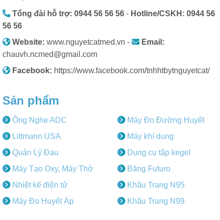
Tổng đài hỗ trợ: 0944 56 56 56
-
Hotline/CSKH: 0944 56
56 56
Website:
www.nguyetcatmed.vn -
Email:
chauvh.ncmed@gmail.com
Facebook:
https://www.facebook.com/tnhhtbytnguyetcat/
Sản phẩm
Ống Nghe ADC
Máy Đo Đường Huyết
Littmann USA
Máy khí dung
Quản Lý Đau
Dụng cụ tập kegel
Máy Tạo Oxy, Máy Thở
Băng Futuro
Nhiệt kế điện tử
Khẩu Trang N95
Máy Đo Huyết Áp
Khẩu Trang N99