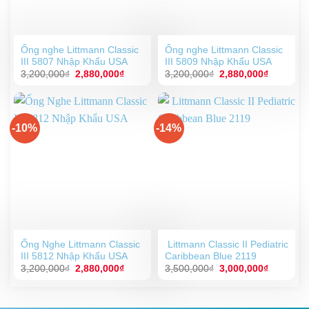
Ống nghe Littmann Classic
Ống nghe Littmann Classic
III 5807 Nhập Khẩu USA
III 5809 Nhập Khẩu USA
Giá
Giá
Giá
Giá
3,200,000
₫
2,880,000
₫
3,200,000
₫
2,880,000
₫
gốc
hiện
gốc
hiện
là:
tại
là:
tại
3,200,000₫.
là:
3,200,000₫.
là:
2,880,000₫.
2,880,00
-10%
-14%
Ống Nghe Littmann Classic
Littmann Classic II Pediatric
III 5812 Nhập Khẩu USA
Caribbean Blue 2119
Giá
Giá
Giá
Giá
3,200,000
₫
2,880,000
₫
3,500,000
₫
3,000,000
₫
gốc
hiện
gốc
hiện
là:
tại
là:
tại
3,200,000₫.
là:
3,500,000₫.
là:
2,880,000₫.
3,000,00