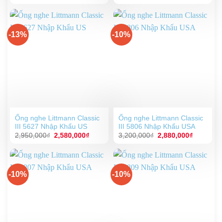
gốc
hiện
gốc
hiện
là:
tại
là:
tại
2,950,000₫.
là:
2,950,000₫.
là:
2,580,000₫.
2,580,00
-13%
-10%
Ống nghe Littmann Classic
Ống nghe Littmann Classic
III 5627 Nhập Khẩu US
III 5806 Nhập Khẩu USA
Giá
Giá
Giá
Giá
2,950,000
₫
2,580,000
₫
3,200,000
₫
2,880,000
₫
gốc
hiện
gốc
hiện
là:
tại
là:
tại
2,950,000₫.
là:
3,200,000₫.
là:
2,580,000₫.
2,880,00
-10%
-10%