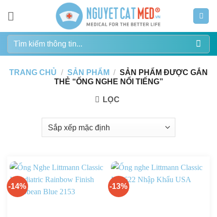
Bỏ
qua
nội
Tìm
dung
kiếm:
TRANG CHỦ
/
SẢN PHẨM
/
SẢN PHẨM ĐƯỢC GẮN
THẺ “ỐNG NGHE NỔI TIẾNG”
LỌC
-14%
-13%