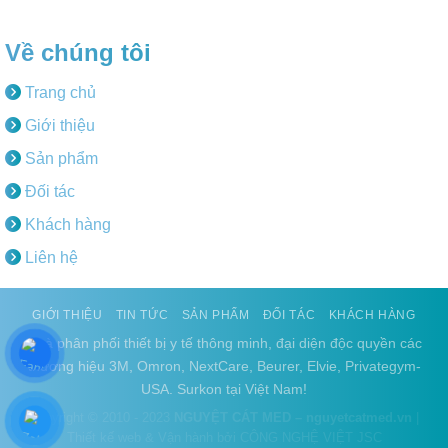
Về chúng tôi
Trang chủ
Giới thiệu
Sản phẩm
Đối tác
Khách hàng
Liên hệ
GIỚI THIỆU
TIN TỨC
SẢN PHẨM
ĐỐI TÁC
KHÁCH HÀNG
Nhà phân phối thiết bị y tế thông minh, đại diện độc quyền các
thương hiệu 3M, Omron, NextCare, Beurer, Elvie, Privategym-
USA. Surkon tại Việt Nam!
Copyright © 2010 - 2023
NGUYỆT CÁT MED – nguyetcatmed.vn
|
Thiết kế web & Vận hành bởi CÔNG NGHỆ VIỆT JSC