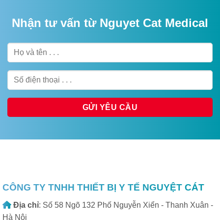
Nhận tư vấn từ Nguyet Cat Medical
CÔNG TY TNHH THIẾT BỊ Y TẾ NGUYỆT CÁT
Địa chỉ
: Số 58 Ngõ 132 Phố Nguyễn Xiển - Thanh Xuân -
Hà Nội