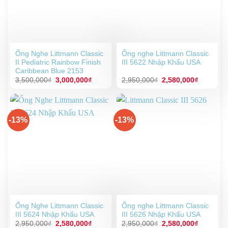
Ống Nghe Littmann Classic
Ống nghe Littmann Classic
II Pediatric Rainbow Finish
III 5622 Nhập Khẩu USA
Caribbean Blue 2153
Giá
Giá
Giá
Giá
3,500,000
₫
3,000,000
₫
2,950,000
₫
2,580,000
₫
gốc
hiện
gốc
hiện
là:
tại
là:
tại
3,500,000₫.
là:
2,950,000₫.
là:
3,000,000₫.
2,580,00
-13%
-13%
Ống Nghe Littmann Classic
Ống nghe Littmann Classic
III 5624 Nhập Khẩu USA
III 5626 Nhập Khẩu USA
Giá
Giá
Giá
Giá
2,950,000
₫
2,580,000
₫
2,950,000
₫
2,580,000
₫