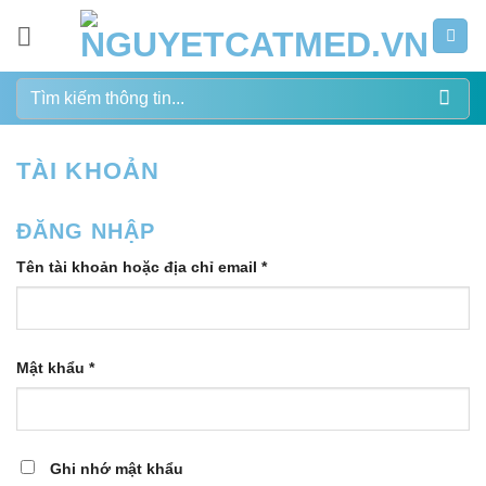
Bỏ
qua
nội
Tìm
dung
kiếm:
TÀI KHOẢN
ĐĂNG NHẬP
Bắt
Tên tài khoản hoặc địa chỉ email
*
buộc
Bắt
Mật khẩu
*
buộc
Ghi nhớ mật khẩu