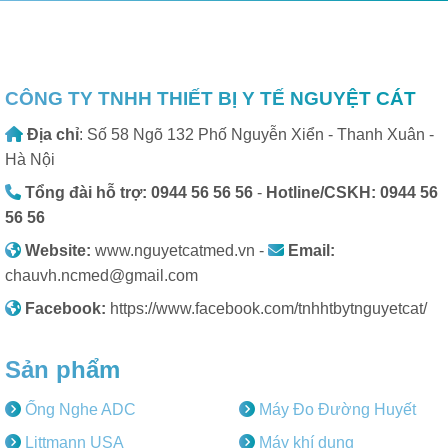
CÔNG TY TNHH THIẾT BỊ Y TẾ NGUYỆT CÁT
Địa chỉ
: Số 58 Ngõ 132 Phố Nguyễn Xiển - Thanh Xuân -
Hà Nội
Tổng đài hỗ trợ: 0944 56 56 56
-
Hotline/CSKH: 0944 56
56 56
Website:
www.nguyetcatmed.vn -
Email:
chauvh.ncmed@gmail.com
Facebook:
https://www.facebook.com/tnhhtbytnguyetcat/
Sản phẩm
Ống Nghe ADC
Máy Đo Đường Huyết
Littmann USA
Máy khí dung