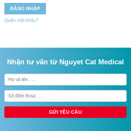
ĐĂNG NHẬP
Quên mật khẩu?
Nhận tư vấn từ Nguyet Cat Medical