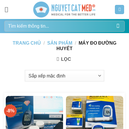
Bỏ
qua
nội
Tìm
dung
kiếm:
TRANG CHỦ
/
SẢN PHẨM
/
MÁY ĐO ĐƯỜNG
HUYẾT
LỌC
-8%