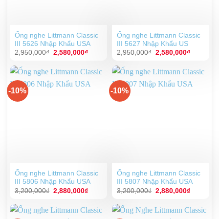
Ống nghe Littmann Classic
Ống nghe Littmann Classic
III 5626 Nhập Khẩu USA
III 5627 Nhập Khẩu US
Giá
Giá
Giá
Giá
2,950,000
₫
2,580,000
₫
2,950,000
₫
2,580,000
₫
gốc
hiện
gốc
hiện
là:
tại
là:
tại
2,950,000₫.
là:
2,950,000₫.
là:
2,580,000₫.
2,580,00
-10%
-10%
Ống nghe Littmann Classic
Ống nghe Littmann Classic
III 5806 Nhập Khẩu USA
III 5807 Nhập Khẩu USA
Giá
Giá
Giá
Giá
3,200,000
₫
2,880,000
₫
3,200,000
₫
2,880,000
₫
gốc
hiện
gốc
hiện
là:
tại
là:
tại
3,200,000₫.
là:
3,200,000₫.
là:
2,880,000₫.
2,880,00