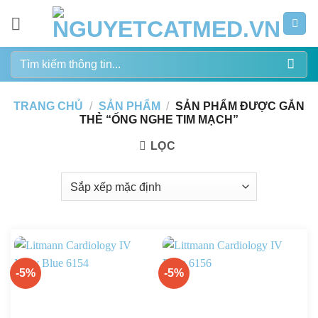
Bỏ
qua
nội
Tìm
dung
kiếm:
TRANG CHỦ
/
SẢN PHẨM
/
SẢN PHẨM ĐƯỢC GẮN
THẺ “ỐNG NGHE TIM MẠCH”
LỌC
-5%
-5%