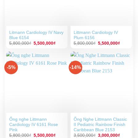
Litmann Cardiology IV Navy
Littmann Cardiology IV
Blue 6154
Plum 6156
Giá
Giá
Giá
Giá
5,800,000
₫
5,500,000
₫
5,800,000
₫
5,500,000
₫
gốc
hiện
gốc
hiện
là:
tại
là:
tại
5,800,000₫.
là:
5,800,000₫.
là:
5,500,000₫.
5,500,00
-5%
-14%
Ống nghe Littmann
Ống Nghe Littmann Classic
Cardiology IV 6161 Rose
II Pediatric Rainbow Finish
Pink
Caribbean Blue 2153
Giá
Giá
Giá
Giá
5,800,000
₫
5,500,000
₫
3,500,000
₫
3,000,000
₫