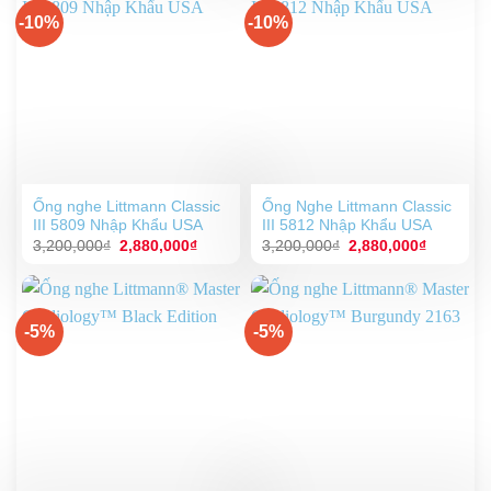
-10%
-10%
Ống nghe Littmann Classic
Ống Nghe Littmann Classic
III 5809 Nhập Khẩu USA
III 5812 Nhập Khẩu USA
Giá
Giá
Giá
Giá
3,200,000
₫
2,880,000
₫
3,200,000
₫
2,880,000
₫
gốc
hiện
gốc
hiện
là:
tại
là:
tại
3,200,000₫.
là:
3,200,000₫.
là:
2,880,000₫.
2,880,00
-5%
-5%