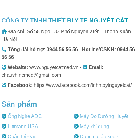
CÔNG TY TNHH THIẾT BỊ Y TẾ NGUYỆT CÁT
Địa chỉ
: Số 58 Ngõ 132 Phố Nguyễn Xiển - Thanh Xuân -
Hà Nội
Tổng đài hỗ trợ: 0944 56 56 56
-
Hotline/CSKH: 0944 56
56 56
Website:
www.nguyetcatmed.vn -
Email:
chauvh.ncmed@gmail.com
Facebook:
https://www.facebook.com/tnhhtbytnguyetcat/
Sản phẩm
Ống Nghe ADC
Máy Đo Đường Huyết
Littmann USA
Máy khí dung
Quản Lý Đau
Dụng cụ tập kegel