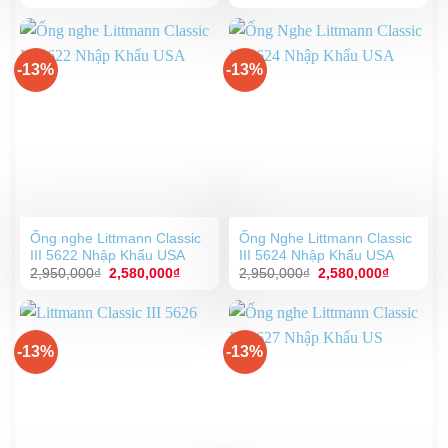
gốc
hiện
gốc
hiện
là:
tại
là:
tại
5,800,000₫.
là:
3,500,000₫.
là:
5,500,000₫.
3,000,00
-13%
-13%
Ống nghe Littmann Classic
Ống Nghe Littmann Classic
III 5622 Nhập Khẩu USA
III 5624 Nhập Khẩu USA
Giá
Giá
Giá
Giá
2,950,000
₫
2,580,000
₫
2,950,000
₫
2,580,000
₫
gốc
hiện
gốc
hiện
là:
tại
là:
tại
2,950,000₫.
là:
2,950,000₫.
là:
2,580,000₫.
2,580,00
-13%
-13%