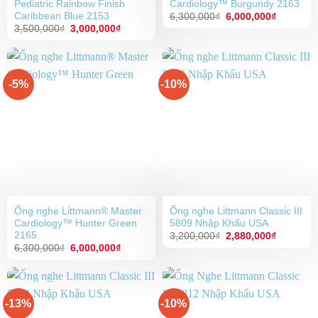
Pediatric Rainbow Finish
Cardiology™ Burgundy 2163
Caribbean Blue 2153
Giá
Giá
6,300,000
₫
6,000,000
₫
gốc
hiện
Giá
Giá
3,500,000
₫
3,000,000
₫
là:
tại
gốc
hiện
6,300,000₫.
là:
là:
tại
6,000,00
3,500,000₫.
là:
3,000,000₫.
-5%
-10%
Ống nghe Littmann® Master
Ống nghe Littmann Classic III
Cardiology™ Hunter Green
5809 Nhập Khẩu USA
2165
Giá
Giá
3,200,000
₫
2,880,000
₫
gốc
hiện
Giá
Giá
6,300,000
₫
6,000,000
₫
là:
tại
gốc
hiện
3,200,000₫.
là:
là:
tại
2,880,00
6,300,000₫.
là:
6,000,000₫.
-13%
-10%