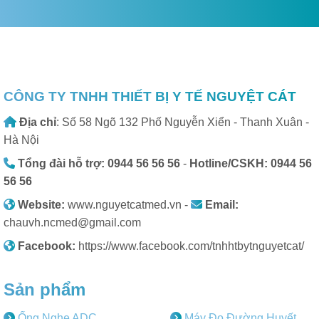
CÔNG TY TNHH THIẾT BỊ Y TẾ NGUYỆT CÁT
Địa chỉ
: Số 58 Ngõ 132 Phố Nguyễn Xiển - Thanh Xuân -
Hà Nội
Tổng đài hỗ trợ: 0944 56 56 56
-
Hotline/CSKH: 0944 56
56 56
Website:
www.nguyetcatmed.vn -
Email:
chauvh.ncmed@gmail.com
Facebook:
https://www.facebook.com/tnhhtbytnguyetcat/
Sản phẩm
Ống Nghe ADC
Máy Đo Đường Huyết