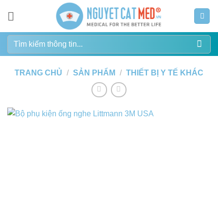
Bỏ
qua
nội
Tìm
dung
kiếm:
TRANG CHỦ
/
SẢN PHẨM
/
THIẾT BỊ Y TẾ KHÁC