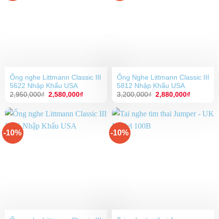
Ống nghe Littmann Classic III
Ống Nghe Littmann Classic III
5622 Nhập Khẩu USA
5812 Nhập Khẩu USA
Giá
Giá
Giá
Giá
2,950,000
₫
2,580,000
₫
3,200,000
₫
2,880,000
₫
gốc
hiện
gốc
hiện
là:
tại
là:
tại
2,950,000₫.
là:
3,200,000₫.
là:
2,580,000₫.
2,880,00
-10%
-10%