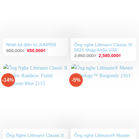
Ống nghe Littmann Classic III
Nhiệt kế điện tử JUMPER
5620 Nhập Khẩu USA
Giá
Giá
900,000
₫
650,000
₫
gốc
hiện
Giá
Giá
2,950,000
₫
2,580,000
₫
là:
tại
gốc
hiện
900,000₫.
là:
là:
tại
650,000₫.
2,950,000₫.
là:
2,580,00
-14%
-5%
Ống Nghe Littmann Classic II
Ống nghe Littmann® Master