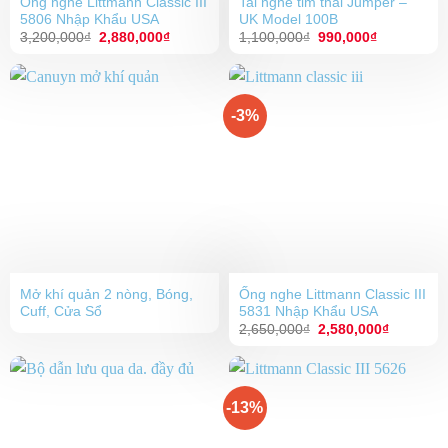
Ống nghe Littmann Classic III
Tai nghe tim thai Jumper –
5806 Nhập Khẩu USA
UK Model 100B
Giá
Giá
Giá
Giá
3,200,000
₫
2,880,000
₫
1,100,000
₫
990,000
₫
gốc
hiện
gốc
hiện
là:
tại
là:
tại
3,200,000₫.
là:
1,100,000₫.
là:
2,880,000₫.
990,000₫.
-3%
Mở khí quản 2 nòng, Bóng,
Ống nghe Littmann Classic III
Cuff, Cửa Sổ
5831 Nhập Khẩu USA
Giá
Giá
2,650,000
₫
2,580,000
₫
gốc
hiện
là:
tại
2,650,000₫.
là:
2,580,00
-13%