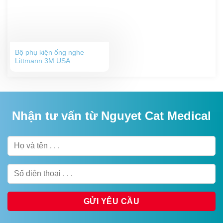
Bộ phụ kiện ống nghe
Littmann 3M USA
Nhận tư vấn từ Nguyet Cat Medical