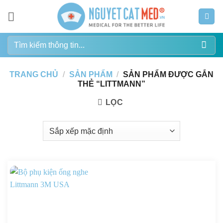
Bỏ
qua
nội
Tìm
dung
kiếm:
TRANG CHỦ
/
SẢN PHẨM
/
SẢN PHẨM ĐƯỢC GẮN
THẺ “LITTMANN”
LỌC