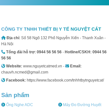
CÔNG TY TNHH THIẾT BỊ Y TẾ NGUYỆT CÁT
Địa chỉ
: Số 58 Ngõ 132 Phố Nguyễn Xiển - Thanh Xuân -
Hà Nội
Tổng đài hỗ trợ: 0944 56 56 56
-
Hotline/CSKH: 0944 56
56 56
Website:
www.nguyetcatmed.vn -
Email:
chauvh.ncmed@gmail.com
Facebook:
https://www.facebook.com/tnhhtbytnguyetcat/
Sản phẩm
Ống Nghe ADC
Máy Đo Đường Huyết