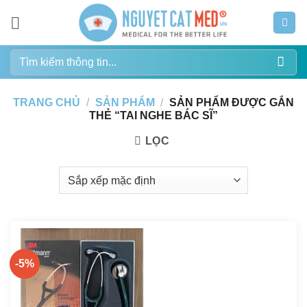
Bỏ
qua
nội
Tìm
dung
kiếm:
TRANG CHỦ
/
SẢN PHẨM
/
SẢN PHẨM ĐƯỢC GẮN
THẺ “TAI NGHE BÁC SĨ”
LỌC
-5%