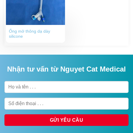
Ống mở thông dạ dày
silicone
Nhận tư vấn từ Nguyet Cat Medical