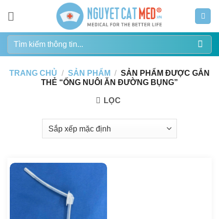
Bỏ
qua
nội
Tìm
dung
kiếm:
TRANG CHỦ
/
SẢN PHẨM
/
SẢN PHẨM ĐƯỢC GẮN
THẺ “ỐNG NUÔI ĂN ĐƯỜNG BỤNG”
LỌC