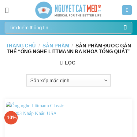
Bỏ
qua
nội
Tìm
dung
kiếm:
TRANG CHỦ
/
SẢN PHẨM
/
SẢN PHẨM ĐƯỢC GẮN
THẺ “ỐNG NGHE LITTMANN ĐA KHOA TỔNG QUÁT”
LỌC
-10%