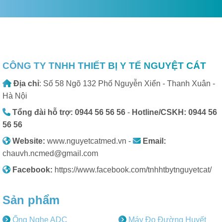
CÔNG TY TNHH THIẾT BỊ Y TẾ NGUYỆT CÁT
Địa chỉ
: Số 58 Ngõ 132 Phố Nguyễn Xiển - Thanh Xuân -
Hà Nội
Tổng đài hỗ trợ: 0944 56 56 56
-
Hotline/CSKH: 0944 56
56 56
Website:
www.nguyetcatmed.vn -
Email:
chauvh.ncmed@gmail.com
Facebook:
https://www.facebook.com/tnhhtbytnguyetcat/
Sản phẩm
Ống Nghe ADC
Máy Đo Đường Huyết