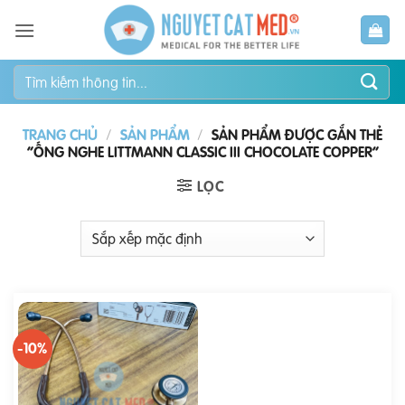
Bỏ
qua
nội
Tìm
dung
kiếm:
TRANG CHỦ
/
SẢN PHẨM
/
SẢN PHẨM ĐƯỢC GẮN THẺ
“ỐNG NGHE LITTMANN CLASSIC III CHOCOLATE COPPER”
LỌC
-10%