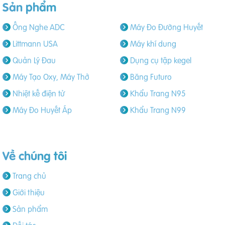
Sản phẩm
Ống Nghe ADC
Máy Đo Đường Huyết
Littmann USA
Máy khí dung
Quản Lý Đau
Dụng cụ tập kegel
Máy Tạo Oxy, Máy Thở
Băng Futuro
Nhiệt kế điện tử
Khẩu Trang N95
Máy Đo Huyết Áp
Khẩu Trang N99
Về chúng tôi
Trang chủ
Giới thiệu
Sản phẩm