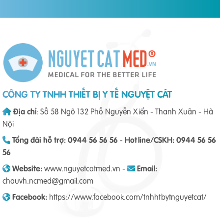
CÔNG TY TNHH THIẾT BỊ Y TẾ NGUYỆT CÁT
Địa chỉ
: Số 58 Ngõ 132 Phố Nguyễn Xiển - Thanh Xuân - Hà
Nội
Tổng đài hỗ trợ: 0944 56 56 56
-
Hotline/CSKH: 0944 56 56
56
Website:
www.nguyetcatmed.vn -
Email:
chauvh.ncmed@gmail.com
Facebook:
https://www.facebook.com/tnhhtbytnguyetcat/