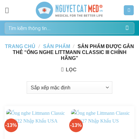
Bỏ
qua
nội
Tìm
dung
kiếm:
/
/
TRANG CHỦ
SẢN PHẨM
SẢN PHẨM ĐƯỢC GẮN
THẺ “ỐNG NGHE LITTMANN CLASSIC III CHÍNH
HÃNG”
LỌC
-13%
-13%