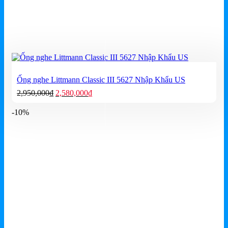
Ống nghe Littmann Classic III 5627 Nhập Khẩu US
Giá
Giá
2,950,000
₫
2,580,000
₫
gốc
hiện
là:
tại
-10%
2,950,000₫.
là:
2,580,000₫.