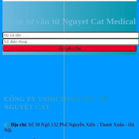
là:
tại
3,200,000₫.
là:
2,880,000₫.
Nhận tư vấn từ Nguyet Cat Medical
CÔNG TY TNHH THIẾT BỊ Y TẾ
NGUYỆT CÁT
Địa chỉ
: Số 58 Ngõ 132 Phố Nguyễn Xiển - Thanh Xuân - Hà
Nội