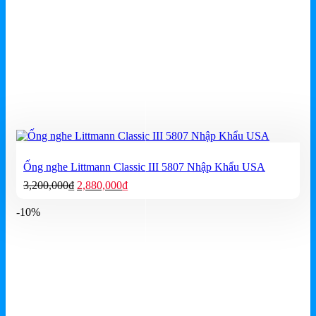
Ống nghe Littmann Classic III 5807 Nhập Khẩu USA
Giá
Giá
3,200,000
₫
2,880,000
₫
gốc
hiện
là:
tại
-10%
3,200,000₫.
là:
2,880,000₫.