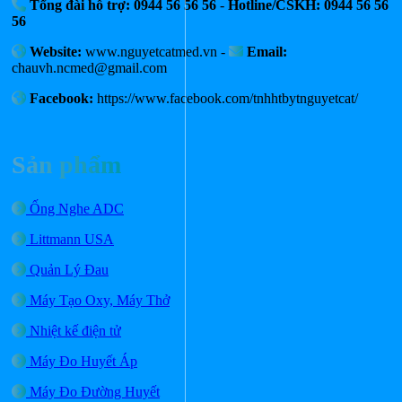
Tổng đài hỗ trợ: 0944 56 56 56
-
Hotline/CSKH: 0944 56 56
56
Website:
www.nguyetcatmed.vn -
Email:
chauvh.ncmed@gmail.com
Facebook:
https://www.facebook.com/tnhhtbytnguyetcat/
Sản phẩm
Ống Nghe ADC
Littmann USA
Quản Lý Đau
Máy Tạo Oxy, Máy Thở
Nhiệt kế điện tử
Máy Đo Huyết Áp
Máy Đo Đường Huyết