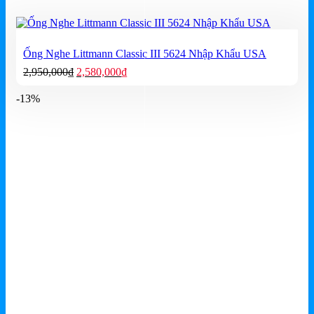
Ống Nghe Littmann Classic III 5624 Nhập Khẩu USA
Giá
Giá
2,950,000
₫
2,580,000
₫
gốc
hiện
là:
tại
-13%
2,950,000₫.
là:
2,580,000₫.