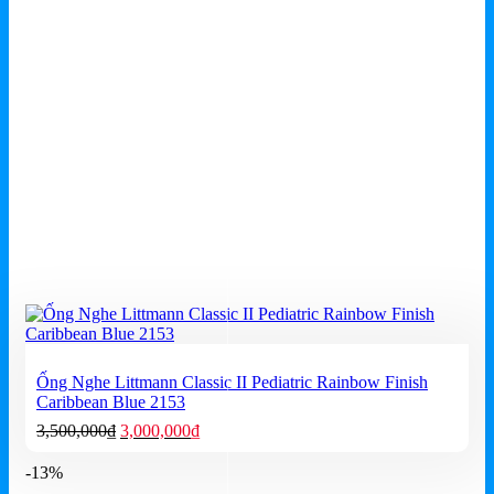
Ống Nghe Littmann Classic II Pediatric Rainbow Finish
Caribbean Blue 2153
Giá
Giá
3,500,000
₫
3,000,000
₫
gốc
hiện
là:
tại
-13%
3,500,000₫.
là: