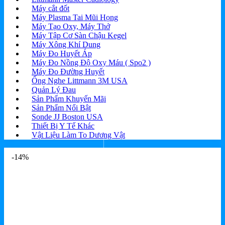
Máy cắt đốt
Máy Plasma Tai Mũi Họng
Máy Tạo Oxy, Máy Thở
Máy Tập Cơ Sàn Chậu Kegel
Máy Xông Khí Dung
Máy Đo Huyết Áp
Máy Đo Nồng Độ Oxy Máu ( Spo2 )
Máy Đo Đường Huyết
Ống Nghe Littmann 3M USA
Quản Lý Đau
Sản Phẩm Khuyến Mãi
Sản Phẩm Nổi Bật
Sonde JJ Boston USA
Thiết Bị Y Tế Khác
Vật Liệu Làm To Dương Vật
-14%