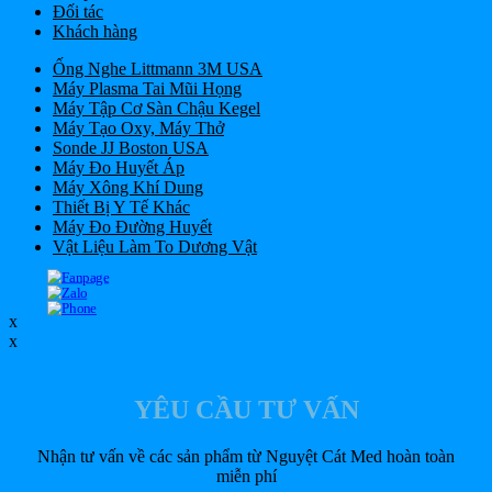
Đối tác
Khách hàng
Ống Nghe Littmann 3M USA
Máy Plasma Tai Mũi Họng
Máy Tập Cơ Sàn Chậu Kegel
Máy Tạo Oxy, Máy Thở
Sonde JJ Boston USA
Máy Đo Huyết Áp
Máy Xông Khí Dung
Thiết Bị Y Tế Khác
Máy Đo Đường Huyết
Vật Liệu Làm To Dương Vật
x
x
YÊU CẦU TƯ VẤN
Nhận tư vấn về các sản phẩm từ Nguyệt Cát Med hoàn toàn
miễn phí