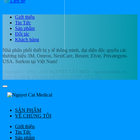
Liên hệ
Giới thiệu
Tin Tức
Sản phẩm
Đối tác
Khách hàng
Nhà phân phối thiết bị y tế thông minh, đại diện độc quyền các
thương hiệu 3M, Omron, NextCare, Beurer, Elvie, Privategym-
USA. Surkon tại Việt Nam!
Copyright © 2010 - 2023
NGUYỆT CÁT MED – nguyetcatmed.vn
|
Thiết kế web & Vận hành bởi CÔNG NGHỆ VIỆT JSC
SẢN PHẨM
VỀ CHÚNG TÔI
Giới thiệu
Tin Tức
Sản phẩm