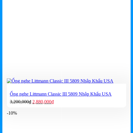
Ống nghe Littmann Classic III 5809 Nhập Khẩu USA
Giá
Giá
3,200,000
₫
2,880,000
₫
gốc
hiện
là:
tại
-10%
3,200,000₫.
là:
2,880,000₫.