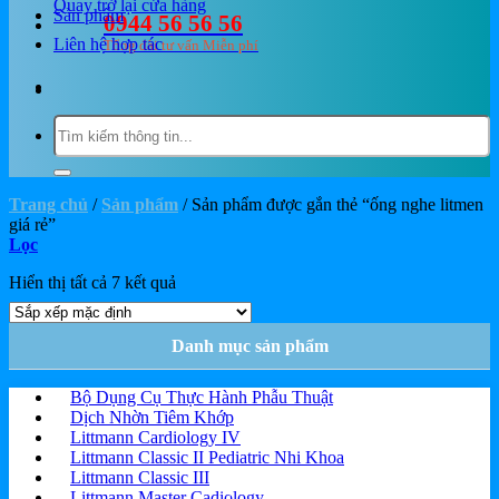
Quay trở lại cửa hàng
Sản phẩm
0944 56 56 56
Liên hệ hợp tác
Tổng đài tư vấn Miễn phí
Tìm
kiếm:
Trang chủ
/
Sản phẩm
/
Sản phẩm được gắn thẻ “ống nghe litmen
giá rẻ”
Lọc
Hiển thị tất cả 7 kết quả
Danh mục sản phẩm
Bộ Dụng Cụ Thực Hành Phẫu Thuật
Dịch Nhờn Tiêm Khớp
Littmann Cardiology IV
Littmann Classic II Pediatric Nhi Khoa
Littmann Classic III
Littmann Master Cadiology