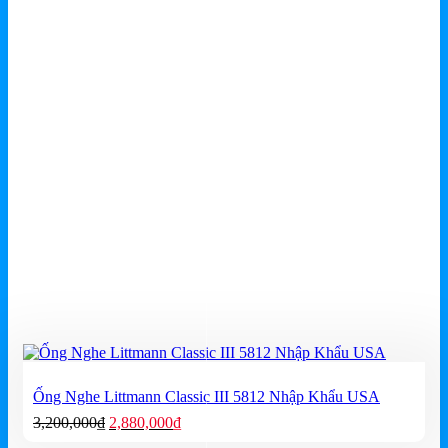
Ống Nghe Littmann Classic III 5812 Nhập Khẩu USA
Giá
Giá
3,200,000
₫
2,880,000
₫
gốc
hiện