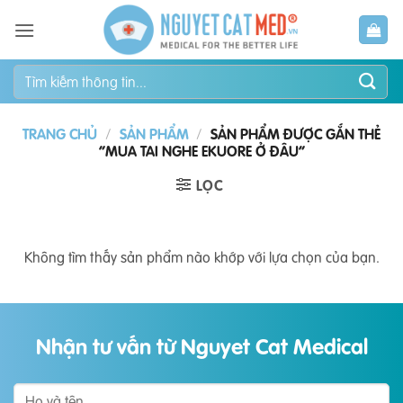
Bỏ
qua
nội
Tìm
dung
kiếm:
TRANG CHỦ
/
SẢN PHẨM
/
SẢN PHẨM ĐƯỢC GẮN THẺ
“MUA TAI NGHE EKUORE Ở ĐÂU”
LỌC
Không tìm thấy sản phẩm nào khớp với lựa chọn của bạn.
Nhận tư vấn từ Nguyet Cat Medical