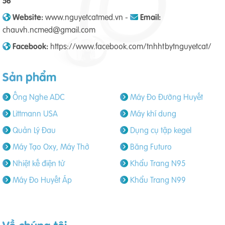
56
Website:
www.nguyetcatmed.vn -
Email:
chauvh.ncmed@gmail.com
Facebook:
https://www.facebook.com/tnhhtbytnguyetcat/
Sản phẩm
Ống Nghe ADC
Máy Đo Đường Huyết
Littmann USA
Máy khí dung
Quản Lý Đau
Dụng cụ tập kegel
Máy Tạo Oxy, Máy Thở
Băng Futuro
Nhiệt kế điện tử
Khẩu Trang N95
Máy Đo Huyết Áp
Khẩu Trang N99