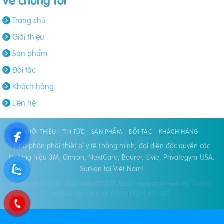
Về chúng tôi
Trang chủ
Giới thiệu
Sản phẩm
Đối tác
Khách hàng
Liên hệ
GIỚI THIỆU
TIN TỨC
SẢN PHẨM
ĐỐI TÁC
KHÁCH HÀNG
Nhà phân phối thiết bị y tế thông minh, đại diện độc quyền các
thương hiệu 3M, Omron, NextCare, Beurer, Elvie, Privategym-USA.
Surkon tại Việt Nam!
Copyright © 2010 - 2023
NGUYỆT CÁT MED – nguyetcatmed.vn
|
Thiết kế
web & Vận hành bởi CÔNG NGHỆ VIỆT JSC