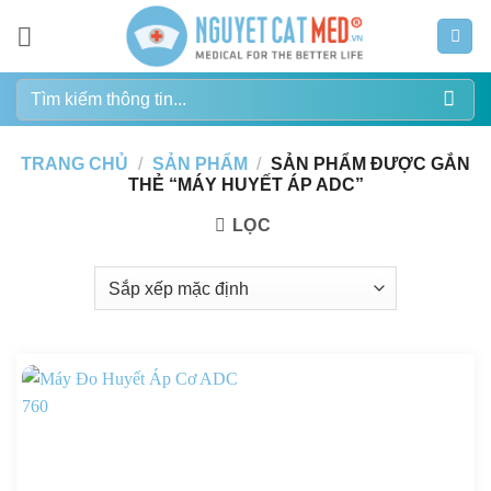
Bỏ
qua
nội
Tìm
dung
kiếm:
TRANG CHỦ
/
SẢN PHẨM
/
SẢN PHẨM ĐƯỢC GẮN
THẺ “MÁY HUYẾT ÁP ADC”
LỌC