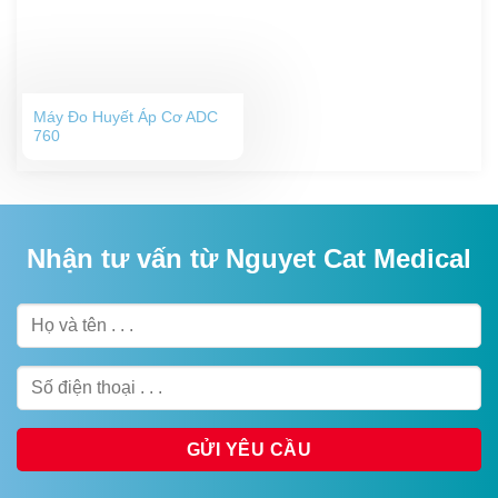
Máy Đo Huyết Áp Cơ ADC
760
Nhận tư vấn từ Nguyet Cat Medical