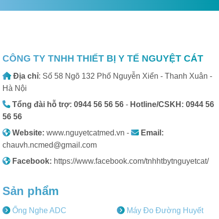
CÔNG TY TNHH THIẾT BỊ Y TẾ NGUYỆT CÁT
Địa chỉ
: Số 58 Ngõ 132 Phố Nguyễn Xiển - Thanh Xuân -
Hà Nội
Tổng đài hỗ trợ: 0944 56 56 56
-
Hotline/CSKH: 0944 56
56 56
Website:
www.nguyetcatmed.vn -
Email:
chauvh.ncmed@gmail.com
Facebook:
https://www.facebook.com/tnhhtbytnguyetcat/
Sản phẩm
Ống Nghe ADC
Máy Đo Đường Huyết