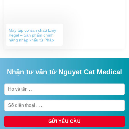
Máy tập cơ sàn chậu Emy
Kegel – Sản phẩm chính
hãng nhập khẩu từ Pháp
Nhận tư vấn từ Nguyet Cat Medical