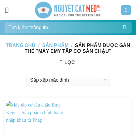
Bỏ
qua
nội
Tìm
dung
kiếm:
TRANG CHỦ
/
SẢN PHẨM
/
SẢN PHẨM ĐƯỢC GẮN
THẺ “MÁY EMY TẬP CƠ SÀN CHẬU”
LỌC