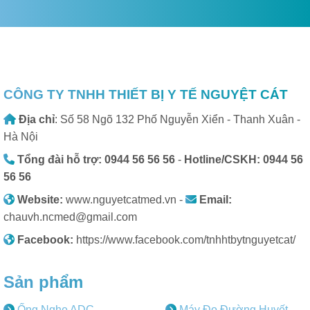
CÔNG TY TNHH THIẾT BỊ Y TẾ NGUYỆT CÁT
Địa chỉ
: Số 58 Ngõ 132 Phố Nguyễn Xiển - Thanh Xuân -
Hà Nội
Tổng đài hỗ trợ: 0944 56 56 56
-
Hotline/CSKH: 0944 56
56 56
Website:
www.nguyetcatmed.vn -
Email:
chauvh.ncmed@gmail.com
Facebook:
https://www.facebook.com/tnhhtbytnguyetcat/
Sản phẩm
Ống Nghe ADC
Máy Đo Đường Huyết