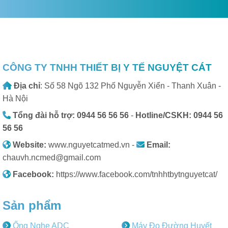
CÔNG TY TNHH THIẾT BỊ Y TẾ NGUYỆT CÁT
Địa chỉ
: Số 58 Ngõ 132 Phố Nguyễn Xiển - Thanh Xuân -
Hà Nội
Tổng đài hỗ trợ: 0944 56 56 56
-
Hotline/CSKH: 0944 56
56 56
Website:
www.nguyetcatmed.vn -
Email:
chauvh.ncmed@gmail.com
Facebook:
https://www.facebook.com/tnhhtbytnguyetcat/
Sản phẩm
Ống Nghe ADC
Máy Đo Đường Huyết