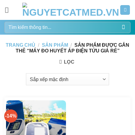
Bỏ
qua
nội
Tìm
dung
kiếm:
TRANG CHỦ
/
SẢN PHẨM
/
SẢN PHẨM ĐƯỢC GẮN
THẺ “MÁY ĐO HUYẾT ÁP ĐIỆN TỬU GIÁ RẺ”
LỌC
-14%