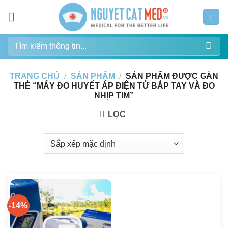
Bỏ
qua
nội
Tìm
dung
kiếm:
TRANG CHỦ
/
SẢN PHẨM
/
SẢN PHẨM ĐƯỢC GẮN
THẺ “MÁY ĐO HUYẾT ÁP ĐIỆN TỬ BẮP TAY VÀ ĐO
NHỊP TIM”
LỌC
-14%