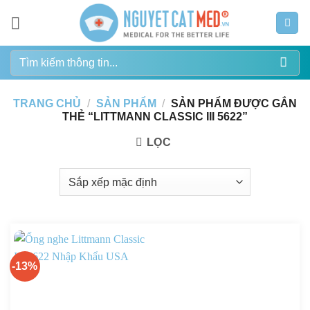
Bỏ
qua
nội
Tìm
dung
kiếm:
TRANG CHỦ
/
SẢN PHẨM
/
SẢN PHẨM ĐƯỢC GẮN
THẺ “LITTMANN CLASSIC III 5622”
LỌC
-13%