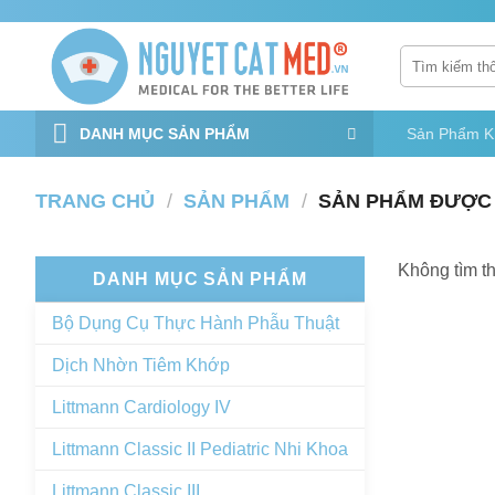
Bỏ
qua
Tìm
nội
kiếm:
dung
DANH MỤC SẢN PHẨM
Sản Phẩm K
TRANG CHỦ
/
SẢN PHẨM
/
SẢN PHẨM ĐƯỢC G
Không tìm t
DANH MỤC SẢN PHẨM
Bộ Dụng Cụ Thực Hành Phẫu Thuật
Dịch Nhờn Tiêm Khớp
Littmann Cardiology IV
Littmann Classic II Pediatric Nhi Khoa
Littmann Classic III