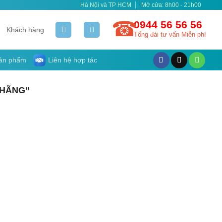
Hà Nội và TP HCM
Mở cửa: 8h00 - 21h00
0944 56 56 56
Khách hàng
Tổng đài tư vấn Miễn phí
ản phẩm
Liên hệ hợp tác
 HÃNG”