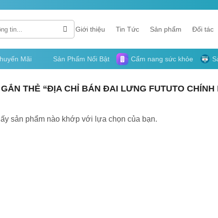
Giới thiệu
Tin Tức
Sản phẩm
Đối tác
huyến Mãi
Sản Phẩm Nổi Bật
Cẩm nang sức khỏe
S
ẮN THẺ “ĐỊA CHỈ BÁN ĐAI LƯNG FUTUTO CHÍNH
hấy sản phẩm nào khớp với lựa chọn của bạn.