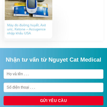
Máy đo đường huyết, Axit
uric, Ketone – Accugence
nhập khẩu USA
Nhận tư vấn từ Nguyet Cat Medical