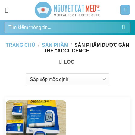
Bỏ
qua
nội
Tìm
dung
kiếm:
TRANG CHỦ
/
SẢN PHẨM
/
SẢN PHẨM ĐƯỢC GẮN
THẺ “ACCUGENCE”
LỌC