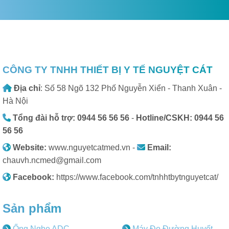
CÔNG TY TNHH THIẾT BỊ Y TẾ NGUYỆT CÁT
Địa chỉ
: Số 58 Ngõ 132 Phố Nguyễn Xiển - Thanh Xuân -
Hà Nội
Tổng đài hỗ trợ: 0944 56 56 56
-
Hotline/CSKH: 0944 56
56 56
Website:
www.nguyetcatmed.vn -
Email:
chauvh.ncmed@gmail.com
Facebook:
https://www.facebook.com/tnhhtbytnguyetcat/
Sản phẩm
Ống Nghe ADC
Máy Đo Đường Huyết