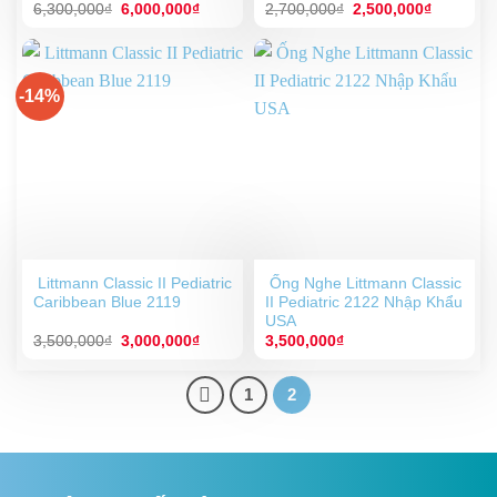
Giá
Giá
Giá
Giá
6,300,000
₫
6,000,000
₫
2,700,000
₫
2,500,000
₫
gốc
hiện
gốc
hiện
là:
tại
là:
tại
6,300,000₫.
là:
2,700,000₫.
là:
6,000,000₫.
2,500,00
-14%
Littmann Classic II Pediatric
Ống Nghe Littmann Classic
Caribbean Blue 2119
II Pediatric 2122 Nhập Khẩu
USA
Giá
Giá
3,500,000
₫
3,000,000
₫
3,500,000
₫
gốc
hiện
là:
tại
3,500,000₫.
là:
1
2
3,000,000₫.