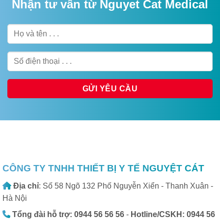
Nhận tư vấn từ Nguyet Cat Medical
CÔNG TY TNHH THIẾT BỊ Y TẾ NGUYỆT CÁT
Địa chỉ
: Số 58 Ngõ 132 Phố Nguyễn Xiển - Thanh Xuân -
Hà Nội
Tổng đài hỗ trợ: 0944 56 56 56
-
Hotline/CSKH: 0944 56