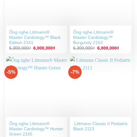
Ống nghe Littmann®
Ống nghe Littmann®
Master Cardiology™ Black
Master Cardiology™
Edition 2161
Burgundy 2163
Giá
Giá
Giá
Giá
6,300,000
₫
6,000,000
₫
6,300,000
₫
6,000,000
₫
gốc
hiện
gốc
hiện
là:
tại
là:
tại
6,300,000₫.
là:
6,300,000₫.
là:
6,000,000₫.
6,000,00
-5%
-7%
Ống nghe Littmann®
Littmann Classic II Pediatric
Master Cardiology™ Hunter
Black 2113
Green 2165