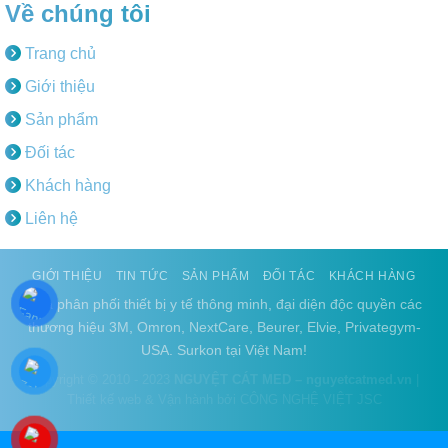
Về chúng tôi
Trang chủ
Giới thiệu
Sản phẩm
Đối tác
Khách hàng
Liên hệ
GIỚI THIỆU
TIN TỨC
SẢN PHẨM
ĐỐI TÁC
KHÁCH HÀNG
Nhà phân phối thiết bị y tế thông minh, đại diện độc quyền các
thương hiệu 3M, Omron, NextCare, Beurer, Elvie, Privategym-
USA. Surkon tại Việt Nam!
Copyright © 2010 - 2023
NGUYỆT CÁT MED – nguyetcatmed.vn
|
Thiết kế web & Vận hành bởi CÔNG NGHỆ VIỆT JSC