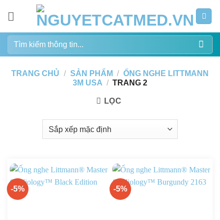
Bỏ
qua
nội
Tìm
dung
kiếm:
TRANG CHỦ
/
SẢN PHẨM
/
ỐNG NGHE LITTMANN
3M USA
/
TRANG 2
LỌC
-5%
-5%